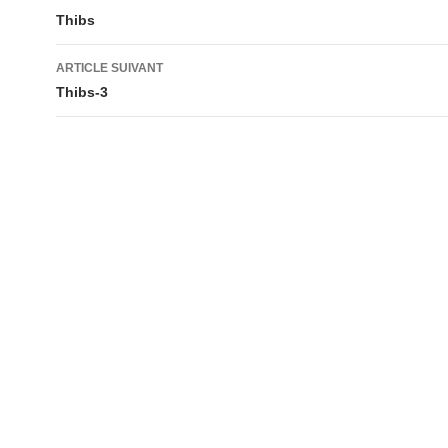
des
Thibs
articles
ARTICLE SUIVANT
Thibs-3