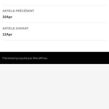
Navigation
ARTICLE PRÉCÉDENT
des
10Apr
articles
ARTICLE SUIVANT
12Apr
Fièrement propulsé par WordPress