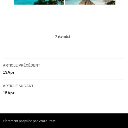
7 item(s)
Navigation
ARTICLE PRÉCÉDENT
des
13Apr
articles
ARTICLE SUIVANT
15Apr
Fièrement propulsé par WordPress