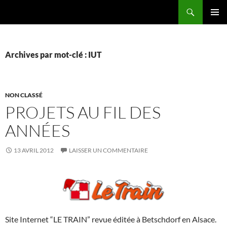
Aller
Recherche
au
MENU
contenu
PRINCI
Archives par mot-clé : IUT
NON CLASSÉ
PROJETS AU FIL DES
ANNÉES
13 AVRIL 2012
LAISSER UN COMMENTAIRE
Site Internet “LE TRAIN” revue éditée à Betschdorf en Alsace.