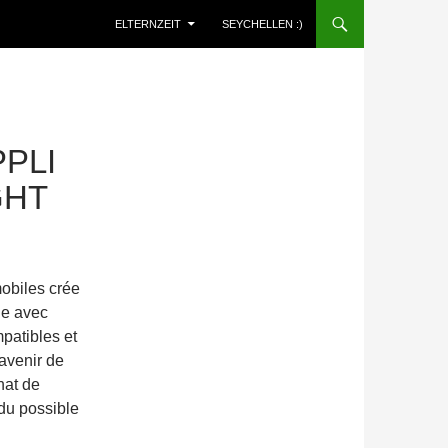
ELTERNZEIT
SEYCHELLEN :)
PLI
GHT
mobiles crée
le avec
patibles et
avenir de
hat de
ndu possible