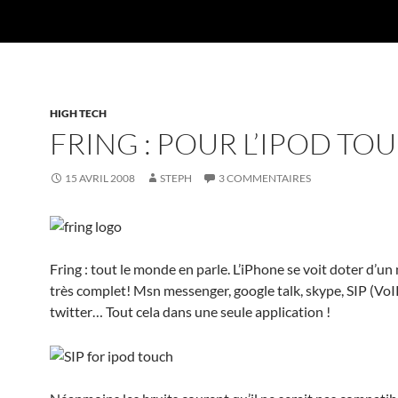
HIGH TECH
FRING : POUR L’IPOD TOU
15 AVRIL 2008
STEPH
3 COMMENTAIRES
Fring : tout le monde en parle. L’iPhone se voit doter d’un
très complet! Msn messenger, google talk, skype, SIP (VoI
twitter… Tout cela dans une seule application !