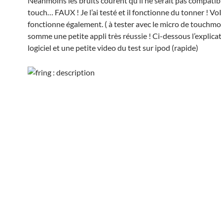
Néanmoins les bruits courent qu’il ne serait pas compatib
touch… FAUX ! Je l’ai testé et il fonctionne du tonner ! Vo
fonctionne également. ( à tester avec le micro de touchm
somme une petite appli très réussie ! Ci-dessous l’explica
logiciel et une petite video du test sur ipod (rapide)