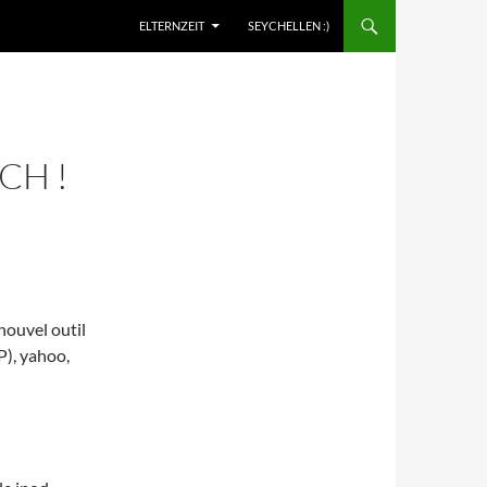
ELTERNZEIT
SEYCHELLEN :)
CH !
 nouvel outil
P), yahoo,