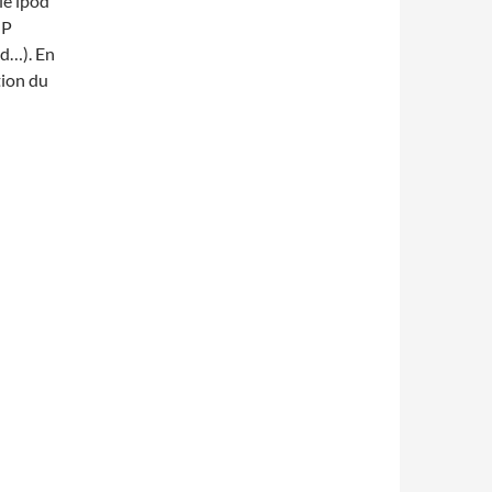
le ipod
IP
od…). En
tion du