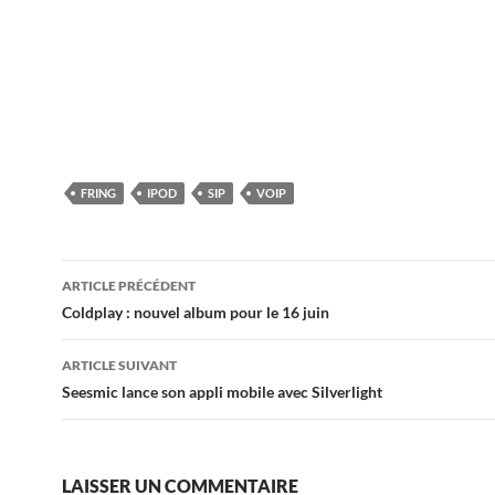
FRING
IPOD
SIP
VOIP
Navigation
ARTICLE PRÉCÉDENT
des
Coldplay : nouvel album pour le 16 juin
articles
ARTICLE SUIVANT
Seesmic lance son appli mobile avec Silverlight
LAISSER UN COMMENTAIRE