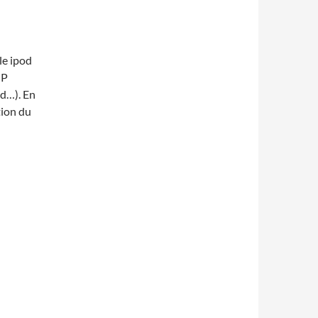
le ipod
IP
od…). En
tion du