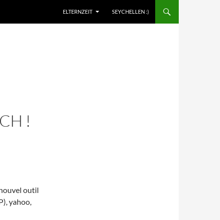
ELTERNZEIT
SEYCHELLEN :)
CH !
 nouvel outil
P), yahoo,