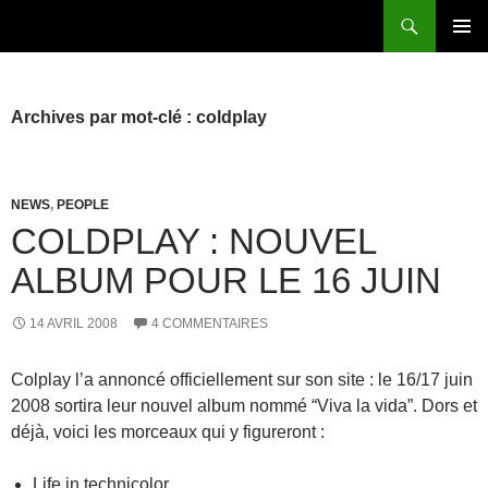
Aller
Recherche
au
MENU
contenu
PRINCI
Archives par mot-clé : coldplay
NEWS
,
PEOPLE
COLDPLAY : NOUVEL
ALBUM POUR LE 16 JUIN
14 AVRIL 2008
4 COMMENTAIRES
Colplay l’a annoncé officiellement sur son site : le 16/17 juin
2008 sortira leur nouvel album nommé “Viva la vida”. Dors et
déjà, voici les morceaux qui y figureront :
Life in technicolor