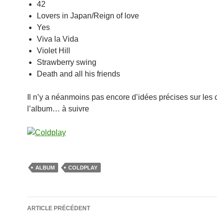
42
Lovers in Japan/Reign of love
Yes
Viva la Vida
Violet Hill
Strawberry swing
Death and all his friends
Il n’y a néanmoins pas encore d’idées précises sur les 
l’album… à suivre
ALBUM
COLDPLAY
Navigation
ARTICLE PRÉCÉDENT